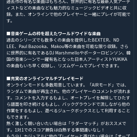
過去作の有名な楽曲はもちろん、世界的に有名な最新人気アーテ
ィストなどの楽曲なども魅力的なミュージックビデオと共に収
録。また、オンラインで他のプレイヤーと一緒にプレイが可能で
す。
■
音楽ゲームの枠を超えたワールドワイドな楽曲
過去のシリーズでも数多くの楽曲を提供したBEXTER、ND
LEE、Paul Bazooka、Makou等の楽曲を可能な限り収録。さら
に世界的に有名であるDJ Marshmelloやポーターロビンソン、韓
国の音楽シーンで一躍有名となった日本人アーティストYUKIKA
の楽曲もいち早く収録し、リズムゲームでプレイできます。
■
充実のオンラインマルチプレイモード
オンラインモードも多数用意しています。「AIRモード」では、
ランダムで楽曲が再生され、他のプレイヤーのコメントが流れま
す。コメントを入力するもよし、オートプレイを解除してひたす
ら譜面を叩き続けるもよし、バックグラウンドで流しながら他の
作業をするもよし、遊べるジュークボックスとして利用すること
もできます。
熱く激しく競い合いたい場合は「ラダーマッチ」がおススメで
す。1対1でのスコア勝負は白熱する事間違いなし！
もう少しカジュアルに他のプレイヤーと遊びたい場合は「オープ